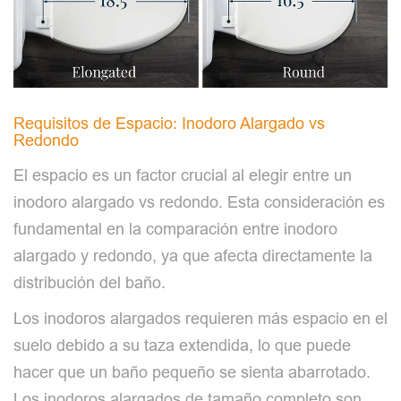
Requisitos de Espacio: Inodoro Alargado vs
Redondo
El espacio es un factor crucial al elegir entre un
inodoro alargado vs redondo. Esta consideración es
fundamental en la comparación entre inodoro
alargado y redondo, ya que afecta directamente la
distribución del baño.
Los inodoros alargados requieren más espacio en el
suelo debido a su taza extendida, lo que puede
hacer que un baño pequeño se sienta abarrotado.
Los inodoros alargados de tamaño completo son