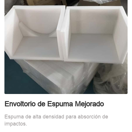
Envoltorio de Espuma Mejorado
I
Espuma de alta densidad para absorción de
M
impactos.
h