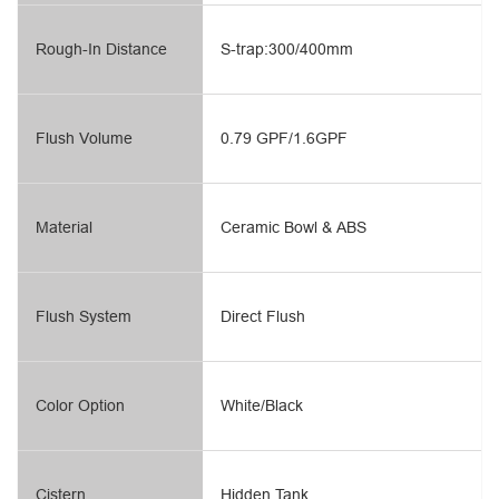
Rough-In Distance
S-trap:300/400mm
Flush Volume
0.79 GPF/1.6GPF
Material
Ceramic Bowl & ABS
Flush System
Direct Flush
Color Option
White/Black
Cistern
Hidden Tank