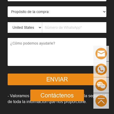
ENVIAR
Contáctenos
- Valoramos su privacidad y garantizamos la seguridad
de toda la información que nos proporcione.