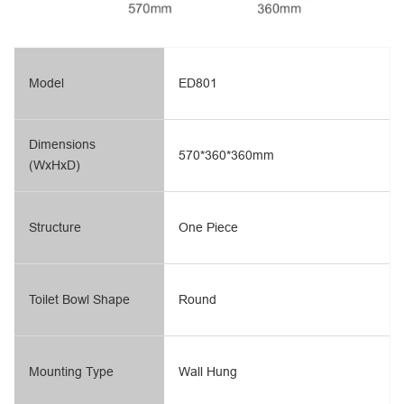
Model
ED801
Dimensions
570*360*360mm
(WxHxD)
Structure
One Piece
Toilet Bowl Shape
Round
Mounting Type
Wall Hung