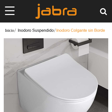
Inodoro Suspendido
Inodoro Colgante sin Borde