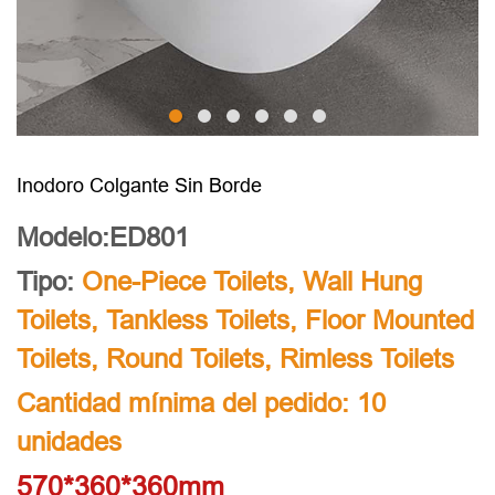
Inodoro Colgante Sin Borde
Modelo:ED801
Tipo:
One-Piece Toilets
,
Wall Hung
Toilets
,
Tankless Toilets
,
Floor Mounted
Toilets
,
Round Toilets
,
Rimless Toilets
Cantidad mínima del pedido: 10
unidades
570*360*360mm