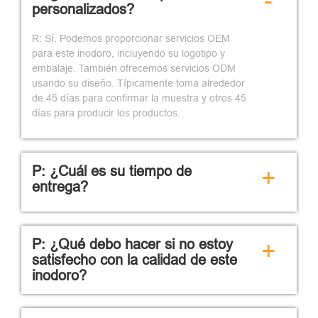
-
personalizados?
R: Sí. Podemos proporcionar servicios OEM
para este inodoro, incluyendo su logotipo y
embalaje. También ofrecemos servicios ODM
usando su diseño. Típicamente toma alrededor
de 45 días para confirmar la muestra y otros 45
días para producir los productos.
P: ¿Cuál es su tiempo de
+
entrega?
P: ¿Qué debo hacer si no estoy
+
satisfecho con la calidad de este
inodoro?