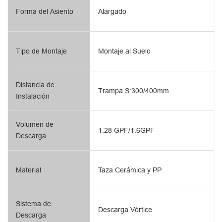
Forma del Asiento
Alargado
Tipo de Montaje
Montaje al Suelo
Distancia de
Trampa S:300/400mm
Instalación
Volumen de
1.28 GPF/1.6GPF
Descarga
Material
Taza Cerámica y PP
Sistema de
Descarga Vórtice
Descarga