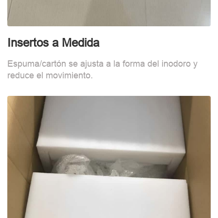
Insertos a Medida
F
Espuma/cartón se ajusta a la forma del inodoro y
B
reduce el movimiento.
d