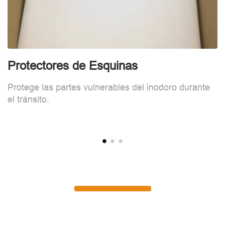
Protectores de Esquinas
E
Protege las partes vulnerables del inodoro durante
L
el tránsito.
c