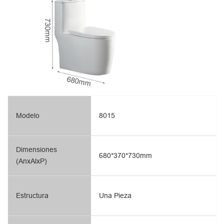
Modelo
8015
Dimensiones
680*370*730mm
(AnxAlxP)
Estructura
Una Pieza