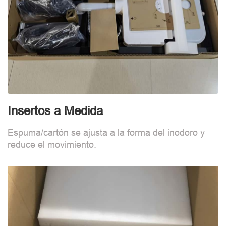
Insertos a Medida
F
Espuma/cartón se ajusta a la forma del inodoro y
B
reduce el movimiento.
d