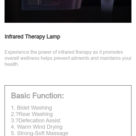
Infrared Therapy Lamp
Experience the power of infrared therapy as it promotes
overall wellness helps prevent ailments and maintains your
health.
Basic Function:
1. Bidet Washing
2.?Rear Washing
3.?Defecation Assist
4. Warm Wind Drying
5. Strong-Soft Massage