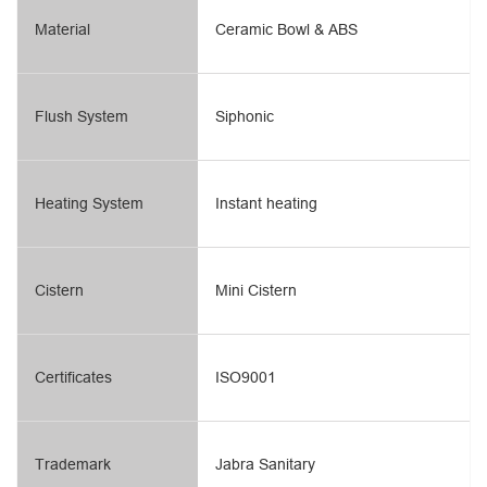
Material
Ceramic Bowl & ABS
Flush System
Siphonic
Heating System
Instant heating
Cistern
Mini Cistern
Certificates
ISO9001
Trademark
Jabra Sanitary