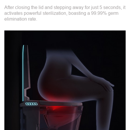
After closing the lid and stepping away for just 5 seconds, it
activates powerful sterilization, boasting a 99.99% germ
elimination rate.