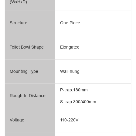
(WxHxD)
Structure
One Piece
Toilet Bowl Shape
Elongated
Mounting Type
Wall-hung
P-trap:180mm
Rough-In Distance
S-trap:300/400mm
Voltage
110-220V