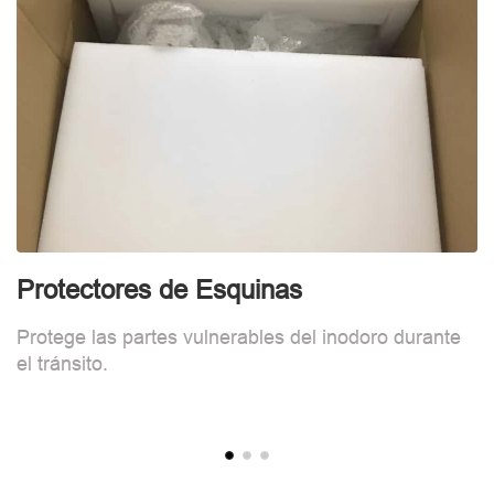
Protectores de Esquinas
E
Protege las partes vulnerables del inodoro durante
L
el tránsito.
c