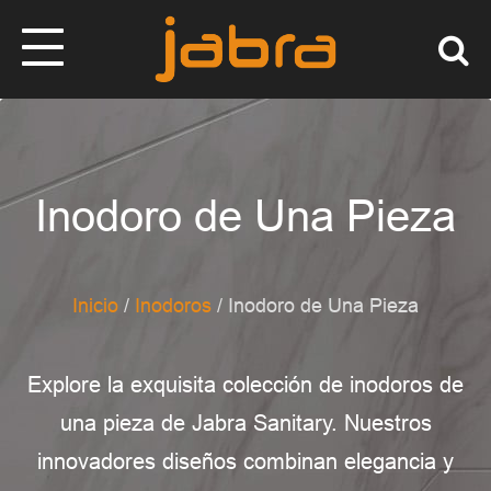
Inodoro de Una Pieza
Inicio
/
Inodoros
/ Inodoro de Una Pieza
Explore la exquisita colección de inodoros de
una pieza de Jabra Sanitary. Nuestros
innovadores diseños combinan elegancia y