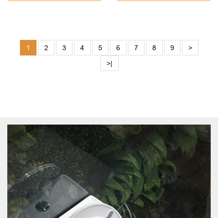
1
2
3
4
5
6
7
8
9
>
>|