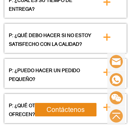
+
P: ¿CUÁL ES SU TIEMPO DE
ENTREGA?
+
P: ¿QUÉ DEBO HACER SI NO ESTOY
SATISFECHO CON LA CALIDAD?
+
P: ¿PUEDO HACER UN PEDIDO
PEQUEÑO?
+
P: ¿QUÉ OTROS SERVICIOS
Contáctenos
OFRECEN?