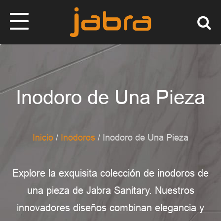
Inodoro de Una Pieza
Inicio
/
Inodoros
/ Inodoro de Una Pieza
Explore la exquisita colección de inodoros de
una pieza de Jabra Sanitary. Nuestros
innovadores diseños combinan elegancia y