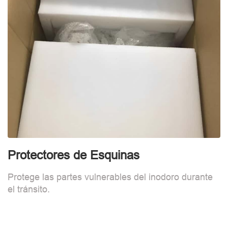
Protectores de Esquinas
E
Protege las partes vulnerables del inodoro durante
L
el tránsito.
c