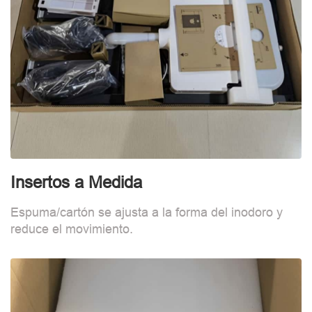
Insertos a Medida
F
Espuma/cartón se ajusta a la forma del inodoro y
B
reduce el movimiento.
d