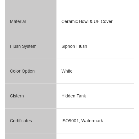
Material
Ceramic Bowl & UF Cover
Flush System
Siphon Flush
Color Option
White
Cistern
Hidden Tank
Certificates
ISO9001, Watermark