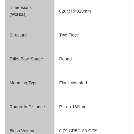
Dimensions
620*375*820mm
(WxHxD)
Structure
Two Piece
Toilet Bowl Shape
Round
Mounting Type
Floor Mounted
Rough-In Distance
P-trap:180mm
Flush Volume
0.79 GPF/1.53 GPF