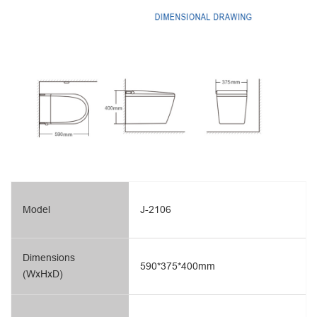
Model
J-2106
Dimensions
590*375*400mm
(WxHxD)