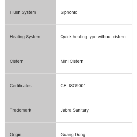
Flush System
Siphonic
Heating System
Quick heating type without cistern
Cistern
Mini Cistern
Certificates
CE, ISO9001
Trademark
Jabra Sanitary
Origin
Guang Dong