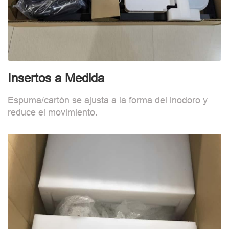
Insertos a Medida
F
Espuma/cartón se ajusta a la forma del inodoro y
B
reduce el movimiento.
d