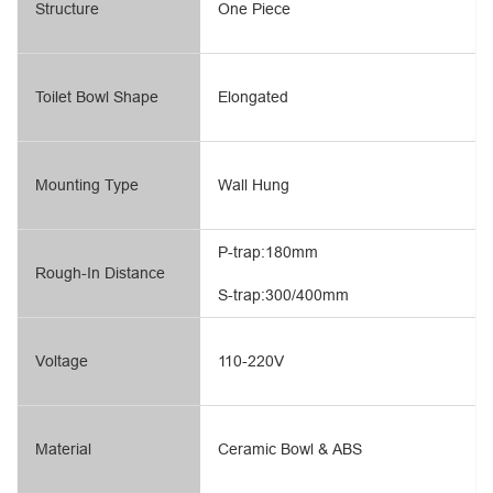
Structure
One Piece
Toilet Bowl Shape
Elongated
Mounting Type
Wall Hung
P-trap:180mm
Rough-In Distance
S-trap:300/400mm
Voltage
110-220V
Material
Ceramic Bowl & ABS