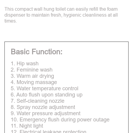
This compact wall hung toilet can easily refill the foam
dispenser to maintain fresh, hygienic cleanliness at all
times.
Basic Function:
1. Hip wash
2. Feminine wash
3. Warm air drying
4. Moving massage
5. Water temperature control
6. Auto flush upon standing up
7. Self-cleaning nozzle
8. Spray nozzle adjustment
9. Water pressure adjustment
10. Emergency flush during power outage
11. Night light
12. Electrical leakage protection