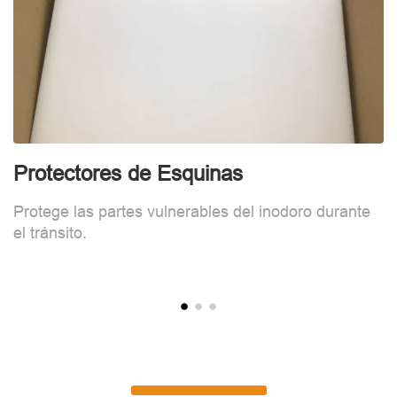
Protectores de Esquinas
E
Protege las partes vulnerables del inodoro durante
L
el tránsito.
c