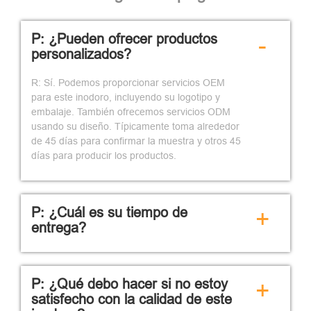
P: ¿Pueden ofrecer productos
-
personalizados?
R: Sí. Podemos proporcionar servicios OEM
para este inodoro, incluyendo su logotipo y
embalaje. También ofrecemos servicios ODM
usando su diseño. Típicamente toma alrededor
de 45 días para confirmar la muestra y otros 45
días para producir los productos.
P: ¿Cuál es su tiempo de
+
entrega?
P: ¿Qué debo hacer si no estoy
+
satisfecho con la calidad de este