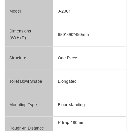
Model
J-2061
Dimensions
680*390*490mm
(WxHxD)
Structure
One Piece
Toilet Bowl Shape
Elongated
Mounting Type
Floor-standing
P-trap:180mm
Rough-In Distance