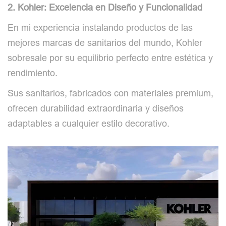
2. Kohler: Excelencia en Diseño y Funcionalidad
En mi experiencia instalando productos de las
mejores marcas de sanitarios del mundo, Kohler
sobresale por su equilibrio perfecto entre estética y
rendimiento.
Sus sanitarios, fabricados con materiales premium,
ofrecen durabilidad extraordinaria y diseños
adaptables a cualquier estilo decorativo.