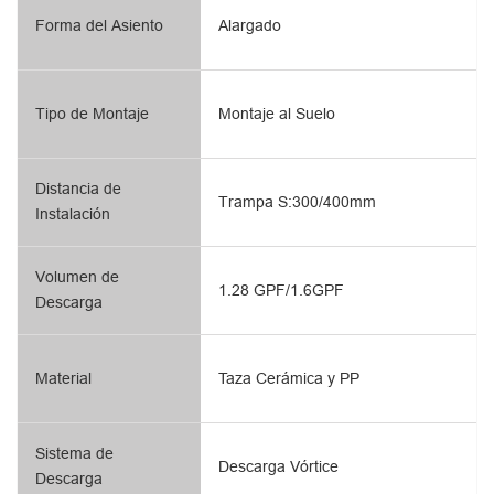
Forma del Asiento
Alargado
Tipo de Montaje
Montaje al Suelo
Distancia de
Trampa S:300/400mm
Instalación
Volumen de
1.28 GPF/1.6GPF
Descarga
Material
Taza Cerámica y PP
Sistema de
Descarga Vórtice
Descarga