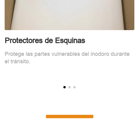
Protectores de Esquinas
E
Protege las partes vulnerables del inodoro durante
L
el tránsito.
c