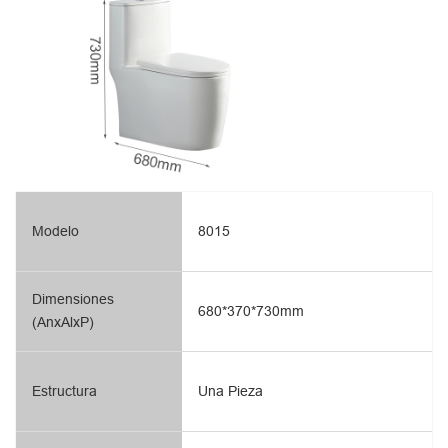
Modelo
8015
Dimensiones
680*370*730mm
(AnxAlxP)
Estructura
Una Pieza