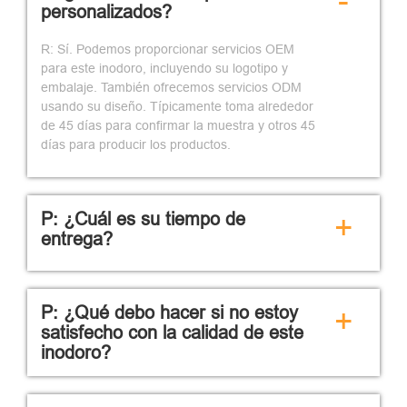
-
personalizados?
R: Sí. Podemos proporcionar servicios OEM
para este inodoro, incluyendo su logotipo y
embalaje. También ofrecemos servicios ODM
usando su diseño. Típicamente toma alrededor
de 45 días para confirmar la muestra y otros 45
días para producir los productos.
P: ¿Cuál es su tiempo de
+
entrega?
P: ¿Qué debo hacer si no estoy
+
satisfecho con la calidad de este
inodoro?