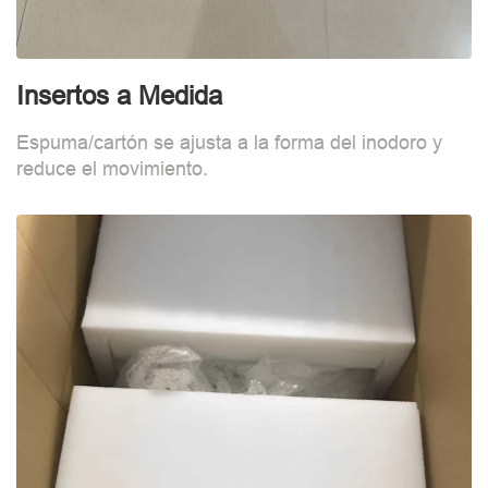
Insertos a Medida
F
Espuma/cartón se ajusta a la forma del inodoro y
B
reduce el movimiento.
d