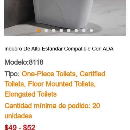
Inodoro De Alto Estándar Compatible Con ADA
Modelo:8118
Tipo:
One-Piece Toilets
,
Certified
Toilets
,
Floor Mounted Toilets
,
Elongated Toilets
Cantidad mínima de pedido: 20
unidades
$49 - $52