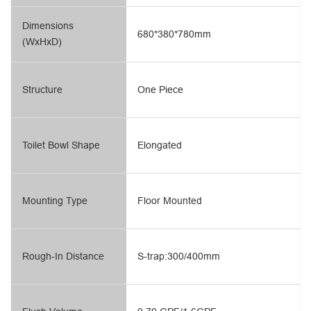
Dimensions
680*380*780mm
(WxHxD)
Structure
One Piece
Toilet Bowl Shape
Elongated
Mounting Type
Floor Mounted
Rough-In Distance
S-trap:300/400mm