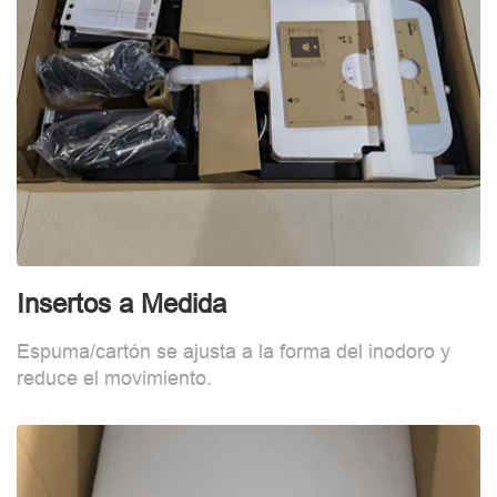
Insertos a Medida
F
Espuma/cartón se ajusta a la forma del inodoro y
B
reduce el movimiento.
d