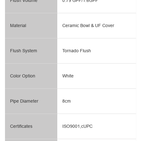
Flush Volume
0.79 GPF/1.6GPF
Material
Ceramic Bowl & UF Cover
Flush System
Tornado Flush
Color Option
White
Pipe Diameter
8cm
Certificates
ISO9001,cUPC