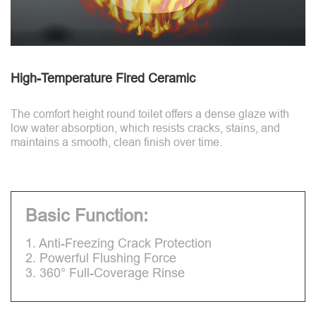
High-Temperature Fired Ceramic
The comfort height round toilet offers a dense glaze with
low water absorption, which resists cracks, stains, and
maintains a smooth, clean finish over time.
Basic Function:
1. Anti-Freezing Crack Protection
2. Powerful Flushing Force
3. 360° Full-Coverage Rinse