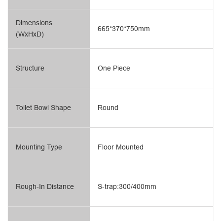
Dimensions
665*370*750mm
(WxHxD)
Structure
One Piece
Toilet Bowl Shape
Round
Mounting Type
Floor Mounted
Rough-In Distance
S-trap:300/400mm