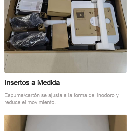
Insertos a Medida
F
Espuma/cartón se ajusta a la forma del inodoro y
B
reduce el movimiento.
d