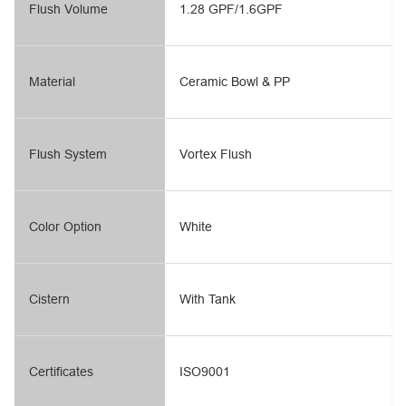
Flush Volume
1.28 GPF/1.6GPF
Material
Ceramic Bowl & PP
Flush System
Vortex Flush
Color Option
White
Cistern
With Tank
Certificates
ISO9001