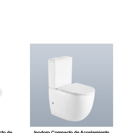
cto de
Inodoro Compacto de Acoplamiento