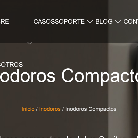
BRE
CASOS
SOPORTE
BLOG
CON
SOTROS
nodoros Compact
Inicio
/
Inodoros
/ Inodoros Compactos