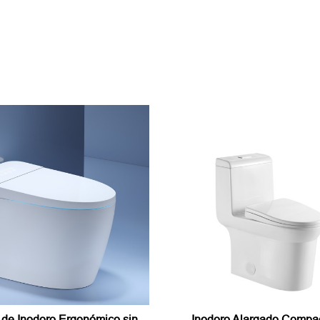
 de Inodoro Ergonómico sin
Inodoro Alargado Compa