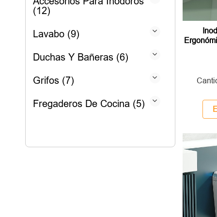
Accesorios Para Inodoros
(12)
Ino
Lavabo (9)
Ergonómi
Duchas Y Bañeras (6)
Grifos (7)
Canti
Fregaderos De Cocina (5)
E