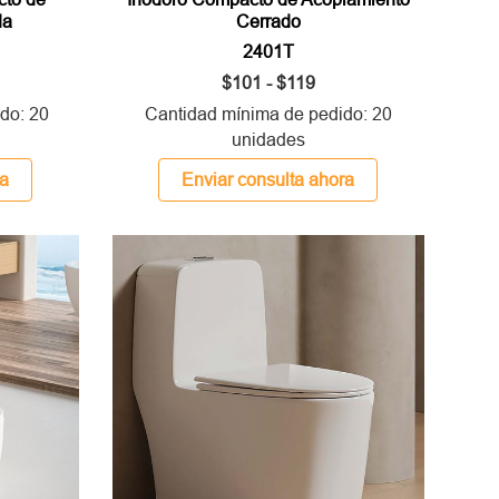
da
Cerrado
2401T
$101 - $119
do: 20
Cantidad mínima de pedido: 20
unidades
ra
Enviar consulta ahora