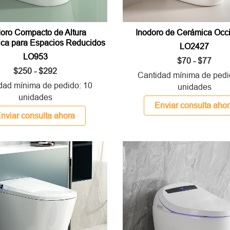
doro Compacto de Altura
Inodoro de Cerámica Occi
ca para Espacios Reducidos
LO2427
LO953
$70 - $77
$250 - $292
Cantidad mínima de pedi
dad mínima de pedido: 10
unidades
unidades
Enviar consulta aho
nviar consulta ahora