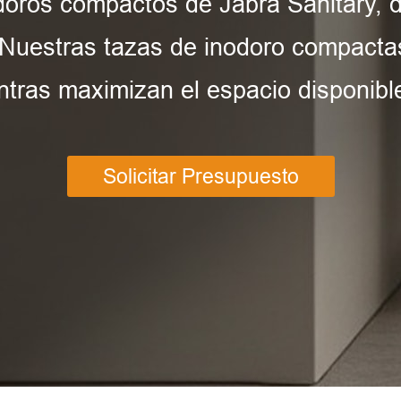
doros compactos de Jabra Sanitary, 
Nuestras tazas de inodoro compacta
entras maximizan el espacio disponibl
Solicitar Presupuesto