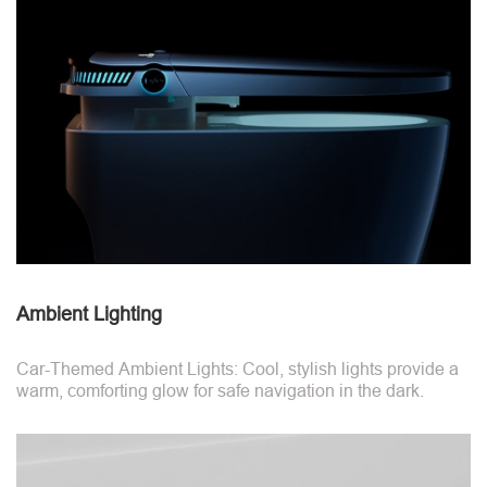
Ambient Lighting
Car-Themed Ambient Lights: Cool, stylish lights provide a
warm, comforting glow for safe navigation in the dark.