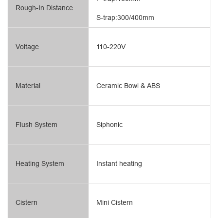
Rough-In Distance
S-trap:300/400mm
Voltage
110-220V
Material
Ceramic Bowl & ABS
Flush System
Siphonic
Heating System
Instant heating
Cistern
Mini Cistern