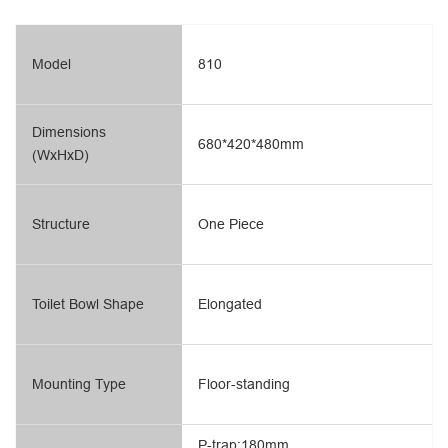
Model
810
Dimensions
680*420*480mm
(WxHxD)
Structure
One Piece
Toilet Bowl Shape
Elongated
Mounting Type
Floor-standing
P-trap:180mm