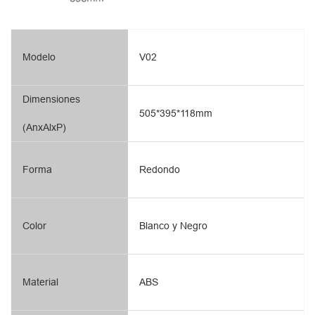
Modelo
V02
Dimensiones
505*395*118mm
(AnxAlxP)
Forma
Redondo
Color
Blanco y Negro
Material
ABS