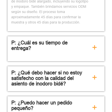
de inodoro bidé alargado, incluyendo su logotipo
y empaque. También brindamos servicios ODM
según su diseño. El proceso toma
aproximadamente 45 días para confirmar la
muestra y otros 45 días para la producción.
P: ¿Cuál es su tiempo de
+
entrega?
P: ¿Qué debo hacer si no estoy
+
satisfecho con la calidad del
asiento de inodoro bidé?
P: ¿Puedo hacer un pedido
+
pequeño?